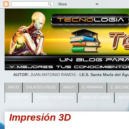
AUTOR:
JUAN ANTONIO RAMOS -
I.E.S. Santa María del Águ
INICIO
ENLACES UTILES
ABOUT
E. PRIMARIA
E. SECUN
INSTITUTOS
FERIAS Y OLIMPIADAS
LIBRO DE VISITAS
DICCI
Impresión 3D