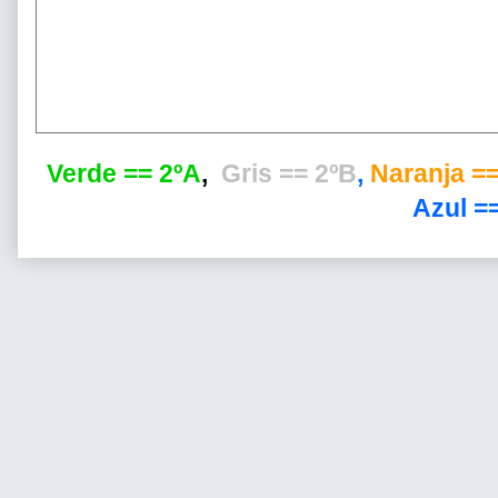
Verde == 2ºA
,
Gris == 2ºB
,
Naranja ==
Azul ==