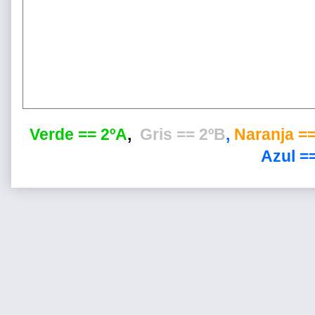
Verde == 2ºA
,
Gris == 2ºB
,
Naranja ==
Azul ==