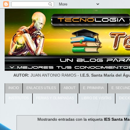
AUTOR:
JUAN ANTONIO RAMOS -
I.E.S. Santa María del Águ
INICIO
ENLACES UTILES
ABOUT
E. PRIMARIA
E. SECUN
INSTITUTOS
FERIAS Y OLIMPIADAS
LIBRO DE VISITAS
DICCI
Mostrando entradas con la etiqueta
IES Santa Mar