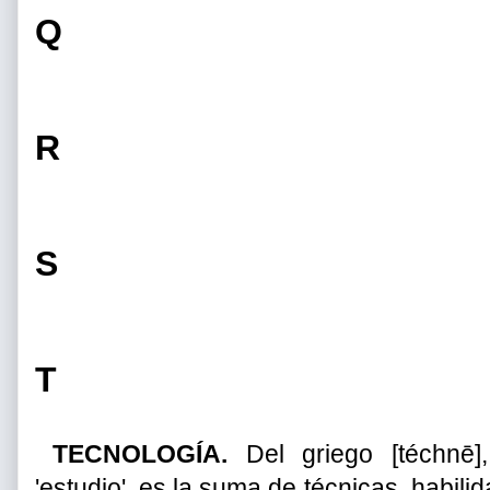
Q
R
S
T
TECNOLOGÍA.
Del griego [téchnē], '
'estudio', es la suma de técnicas, habil