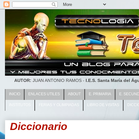
AUTOR:
JUAN ANTONIO RAMOS -
I.E.S. Santa María del Águ
INICIO
ENLACES UTILES
ABOUT
E. PRIMARIA
E. SECUN
INSTITUTOS
FERIAS Y OLIMPIADAS
LIBRO DE VISITAS
DICCI
Diccionario