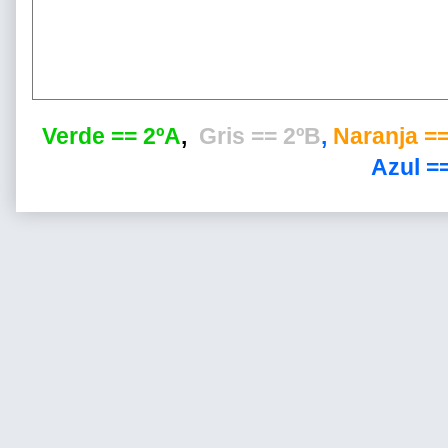
Verde == 2ºA
,
Gris == 2ºB
,
Naranja ==
Azul ==