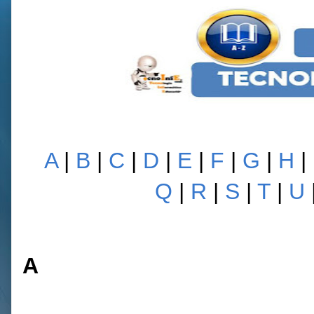
A
|
B
|
C
|
D
|
E
|
F
|
G
|
H
|
Q
|
R
|
S
|
T
|
U
A