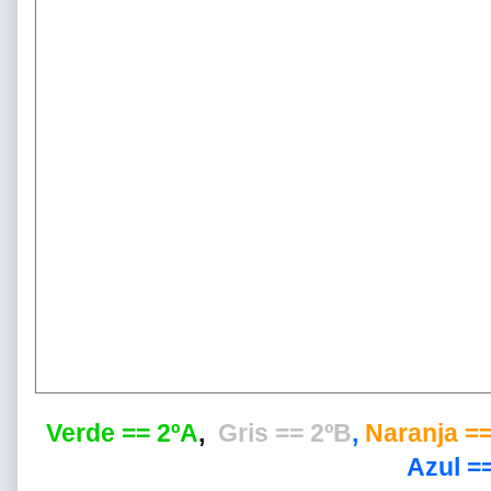
Verde == 2ºA
,
Gris == 2ºB
,
Naranja ==
Azul ==