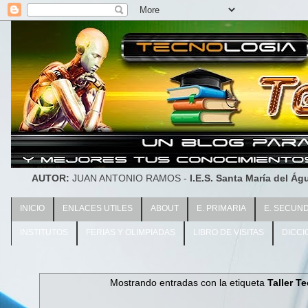
AUTOR:
JUAN ANTONIO RAMOS -
I.E.S. Santa María del Águ
INICIO
ENLACES UTILES
ABOUT
E. PRIMARIA
E. SECUN
INSTITUTOS
FERIAS Y OLIMPIADAS
LIBRO DE VISITAS
DICCI
Mostrando entradas con la etiqueta
Taller T