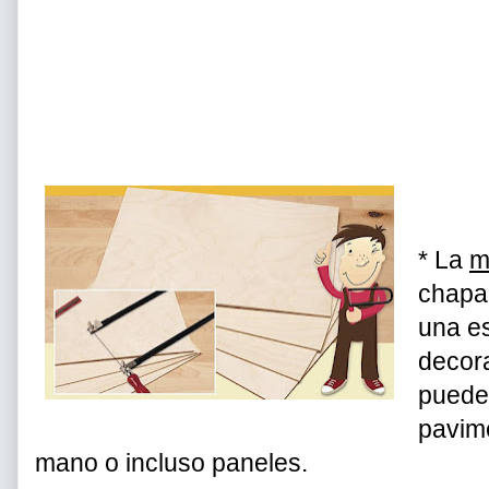
* La
m
chapa
una e
decora
puede
pavime
mano o incluso paneles.