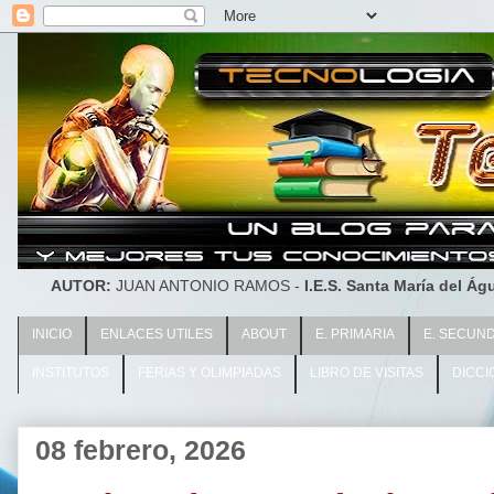
AUTOR:
JUAN ANTONIO RAMOS -
I.E.S. Santa María del Águ
INICIO
ENLACES UTILES
ABOUT
E. PRIMARIA
E. SECUN
INSTITUTOS
FERIAS Y OLIMPIADAS
LIBRO DE VISITAS
DICCI
08 febrero, 2026