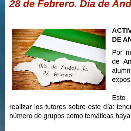
28 de Febrero. Día de And
ACTI
DE A
Por ni
de An
alum
exposi
Esto
realizar los tutores sobre este día: ten
número de grupos como temáticas haya