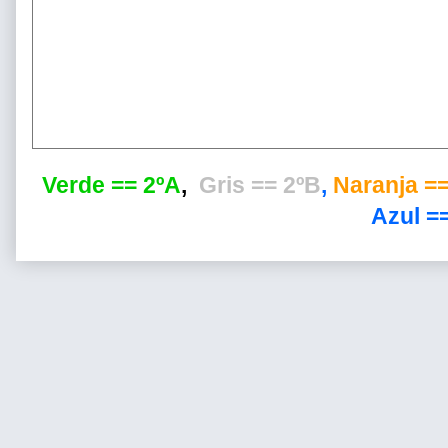
Verde == 2ºA
,
Gris == 2ºB
,
Naranja ==
Azul ==