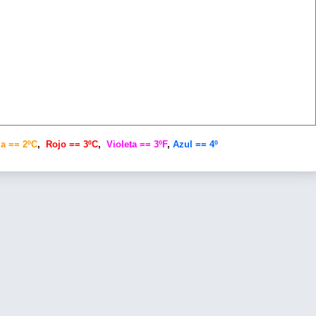
a == 2ºC
,
Rojo == 3ºC
,
Violeta == 3ºF
,
Azul == 4º