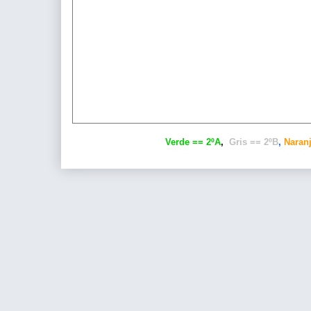
Verde == 2ºA
,
Gris == 2ºB
,
Naranj