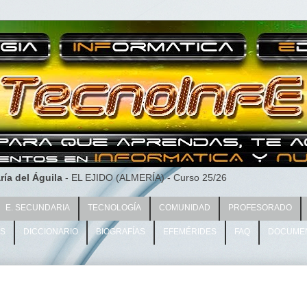
ría del Águila
- EL EJIDO (ALMERÍA) - Curso 25/26
E. SECUNDARIA
TECNOLOGÍA
COMUNIDAD
PROFESORADO
AS
DICCIONARIO
BIOGRAFÍAS
EFEMÉRIDES
FAQ
DOCUME