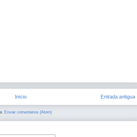
Inicio
Entrada antigua
 a:
Enviar comentarios (Atom)