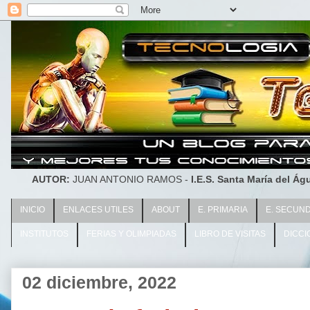
AUTOR:
JUAN ANTONIO RAMOS -
I.E.S. Santa María del Águ
INICIO
ENLACES UTILES
ABOUT
E. PRIMARIA
E. SECUN
INSTITUTOS
FERIAS Y OLIMPIADAS
LIBRO DE VISITAS
DICCI
02 diciembre, 2022