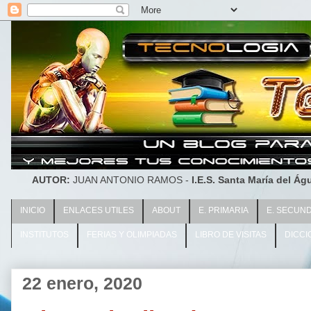
AUTOR:
JUAN ANTONIO RAMOS -
I.E.S. Santa María del Águ
INICIO
ENLACES UTILES
ABOUT
E. PRIMARIA
E. SECUN
INSTITUTOS
FERIAS Y OLIMPIADAS
LIBRO DE VISITAS
DICCI
22 enero, 2020