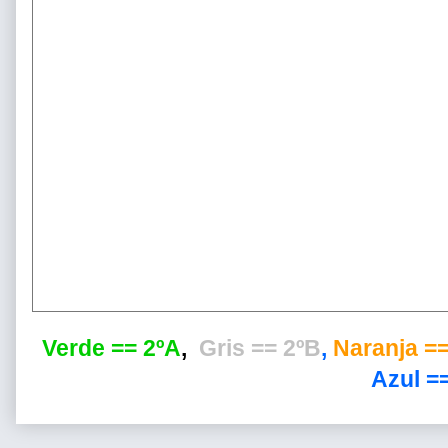
Verde == 2ºA
,
Gris == 2ºB
,
Naranja ==
Azul ==