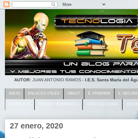
AUTOR:
JUAN ANTONIO RAMOS -
I.E.S. Santa María del Águ
INICIO
ENLACES UTILES
ABOUT
E. PRIMARIA
E. SECUN
INSTITUTOS
FERIAS Y OLIMPIADAS
LIBRO DE VISITAS
DICCI
27 enero, 2020