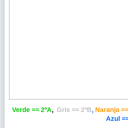
Verde == 2ºA
,
Gris == 2ºB
,
Naranja ==
Azul ==