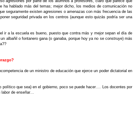
so agresiones por parte de los alumnos a profesores, claro que parece que
e ha hablado más del temas; mejor dicho, los medios de comunicación no
 que seguramente existen agresiones o amenazas con más frecuencia de las
 poner seguridad privada en los centros (aunque esto quizás podría ser una
el ir a la escuela es bueno, puesto que contra más y mejor sepan el día de
 un albañil o fontanero gana (o ganaba, porque hoy ya no se construye) más
da??
derazgo?
 incompetencia de un ministro de educación que ejerce un poder dictatorial en
do político que sea) en el gobierno, poco se puede hacer…. Los docentes por
u labor de enseñar…