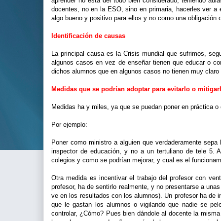
aprender no está del todo bien considerado, teniendo aula
docentes, no en la ESO, sino en primaria, hacerles ver a
algo bueno y positivo para ellos y no como una obligación o
Identificación de causas
La principal causa es la Crisis mundial que sufrimos, se
algunos casos en vez de enseñar tienen que educar o con
dichos alumnos que en algunos casos no tienen muy claro p
Medidas que se podrían adoptar para evitarlo o mitigar
Medidas ha y miles, ya que se puedan poner en práctica o
Por ejemplo:
Poner como ministro a alguien que verdaderamente sepa l
inspector de educación, y no a un tertuliano de tele 5.
colegios y como se podrían mejorar, y cual es el funcionam
Otra medida es incentivar el trabajo del profesor con ve
profesor, ha de sentirlo realmente, y no presentarse a unas
ve en los resultados con los alumnos). Un profesor ha de
que le gastan los alumnos o vigilando que nadie se pele
controlar, ¿Cómo? Pues bien dándole al docente la misma c