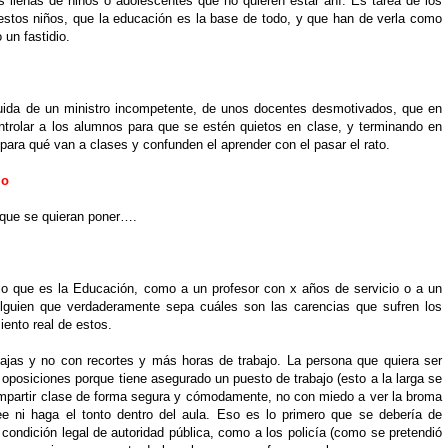
s llenas de niños o adolescentes que no quieren estar ahí. Es tarea de los
 estos niños, que la educación es la base de todo, y que han de verla como
 un fastidio.
guida de un ministro incompetente, de unos docentes desmotivados, que en
trolar a los alumnos para que se estén quietos en clase, y terminando en
ara qué van a clases y confunden el aprender con el pasar el rato.
lo
 que se quieran poner….
o que es la Educación, como a un profesor con x años de servicio o a un
 Alguien que verdaderamente sepa cuáles son las carencias que sufren los
iento real de estos.
ntajas y no con recortes y más horas de trabajo. La persona que quiera ser
 oposiciones porque tiene asegurado un puesto de trabajo (esto a la larga se
 impartir clase de forma segura y cómodamente, no con miedo a ver la broma
e ni haga el tonto dentro del aula. Eso es lo primero que se debería de
ondición legal de autoridad pública, como a los policía (como se pretendió