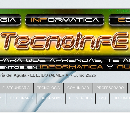
ría del Águila
- EL EJIDO (ALMERÍA) - Curso 25/26
E. SECUNDARIA
TECNOLOGÍA
COMUNIDAD
PROFESORADO
AS
DICCIONARIO
BIOGRAFÍAS
EFEMÉRIDES
FAQ
DOCUME