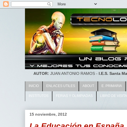
AUTOR:
JUAN ANTONIO RAMOS -
I.E.S. Santa Ma
INICIO
ENLACES UTILES
ABOUT
E. PRIMARIA
INSTITUTOS
FERIAS Y OLIMPIADAS
LIBRO DE VISIT
15 noviembre, 2012
La Educación en España