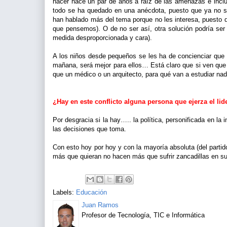
hacer hace un par de años a raíz de las amenazas e inclu
todo se ha quedado en una anécdota, puesto que ya no s
han hablado más del tema porque no les interesa, puesto
que pensemos). O de no ser así, otra solución podría ser
medida desproporcionada y cara).
A los niños desde pequeños se les ha de concienciar que 
mañana, será mejor para ellos… Está claro que si ven que
que un médico o un arquitecto, para qué van a estudiar na
¿Hay en este conflicto alguna persona que ejerza el li
Por desgracia si la hay….. la política, personificada en la
las decisiones que toma.
Con esto hoy por hoy y con la mayoría absoluta (del parti
más que quieran no hacen más que sufrir zancadillas en s
Labels:
Educación
Juan Ramos
Profesor de Tecnología, TIC e Informática