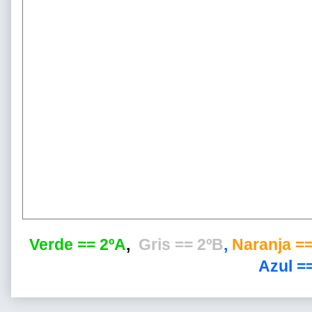
Verde == 2ºA
,
Gris == 2ºB
,
Naranja ==
Azul ==