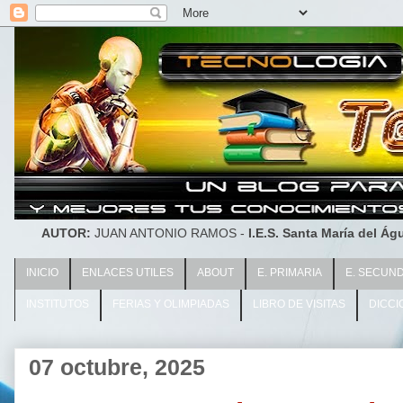
AUTOR:
JUAN ANTONIO RAMOS -
I.E.S. Santa María del Águ
INICIO
ENLACES UTILES
ABOUT
E. PRIMARIA
E. SECUN
INSTITUTOS
FERIAS Y OLIMPIADAS
LIBRO DE VISITAS
DICCI
07 octubre, 2025