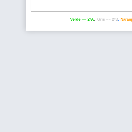
Verde == 2ºA
,
Gris == 2ºB
,
Naranj