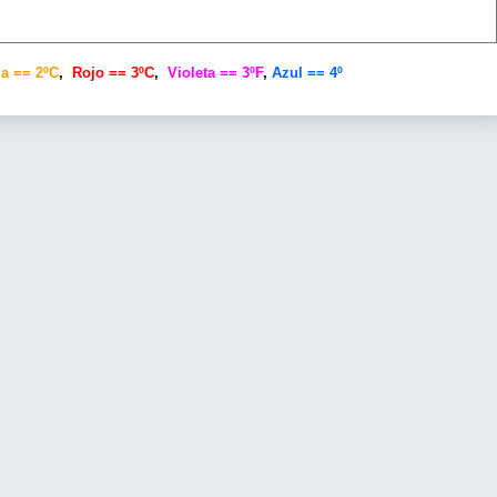
a == 2ºC
,
Rojo == 3ºC
,
Violeta == 3ºF
,
Azul == 4º