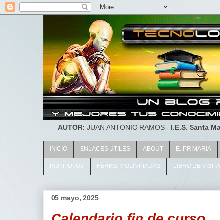
AUTOR:
JUAN ANTONIO RAMOS -
I.E.S. Santa Ma
INICIO
ENLACES UTILES
ABOUT
E. PRIMARIA
INSTITUTOS
FERIAS Y OLIMPIADAS
LIBRO DE VISIT
05 mayo, 2025
Calendario fin de curso