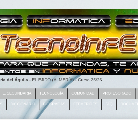
ría del Águila
- EL EJIDO (ALMERÍA) - Curso 25/26
E. SECUNDARIA
TECNOLOGÍA
COMUNIDAD
PROFESORADO
AS
DICCIONARIO
BIOGRAFÍAS
EFEMÉRIDES
FAQ
DOCUME