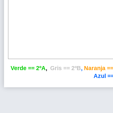
Verde == 2ºA
,
Gris == 2ºB
,
Naranja ==
Azul ==