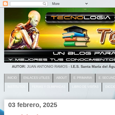
AUTOR:
JUAN ANTONIO RAMOS -
I.E.S. Santa María del Águ
INICIO
ENLACES UTILES
ABOUT
E. PRIMARIA
E. SECUN
INSTITUTOS
FERIAS Y OLIMPIADAS
LIBRO DE VISITAS
DICCI
03 febrero, 2025