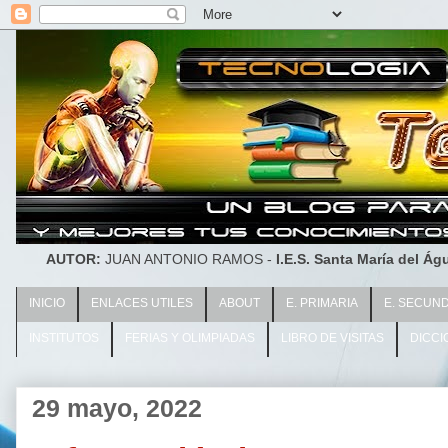
AUTOR:
JUAN ANTONIO RAMOS -
I.E.S. Santa María del Águ
INICIO
ENLACES UTILES
ABOUT
E. PRIMARIA
E. SECUN
INSTITUTOS
FERIAS Y OLIMPIADAS
LIBRO DE VISITAS
DICCI
29 mayo, 2022