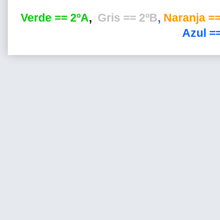
Verde == 2ºA
,
Gris == 2ºB
,
Naranja ==
Azul ==