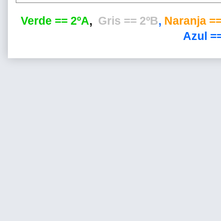
Verde == 2ºA
,
Gris == 2ºB
,
Naranja ==
Azul ==