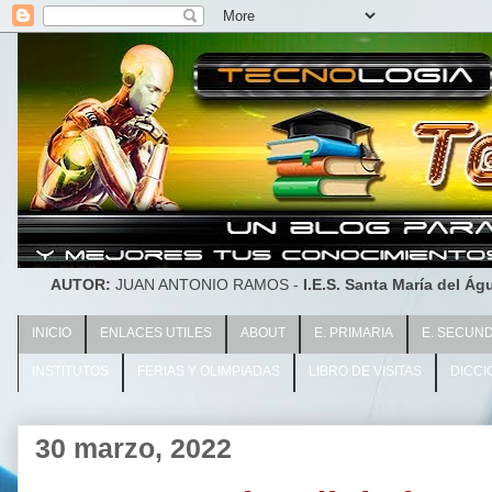
AUTOR:
JUAN ANTONIO RAMOS -
I.E.S. Santa María del Águ
INICIO
ENLACES UTILES
ABOUT
E. PRIMARIA
E. SECUN
INSTITUTOS
FERIAS Y OLIMPIADAS
LIBRO DE VISITAS
DICCI
30 marzo, 2022