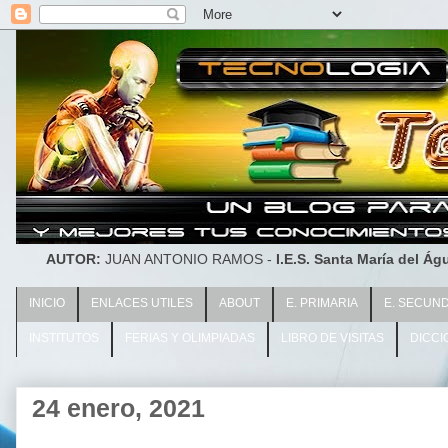
AUTOR:
JUAN ANTONIO RAMOS -
I.E.S. Santa María del Águ
INICIO
ENLACES UTILES
ABOUT
E. PRIMARIA
E. SECUN
INSTITUTOS
FERIAS Y OLIMPIADAS
LIBRO DE VISITAS
DICCI
24 enero, 2021