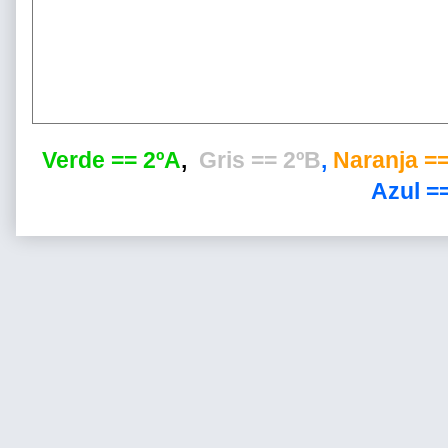
Verde == 2ºA
,
Gris == 2ºB
,
Naranja ==
Azul ==