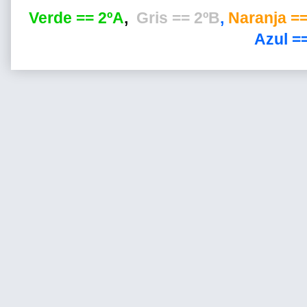
Verde == 2ºA
,
Gris == 2ºB
,
Naranja ==
Azul ==