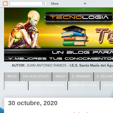
AUTOR:
JUAN ANTONIO RAMOS -
I.E.S. Santa María del Águ
INICIO
ENLACES UTILES
ABOUT
E. PRIMARIA
E. SECUN
INSTITUTOS
FERIAS Y OLIMPIADAS
LIBRO DE VISITAS
DICCI
30 octubre, 2020