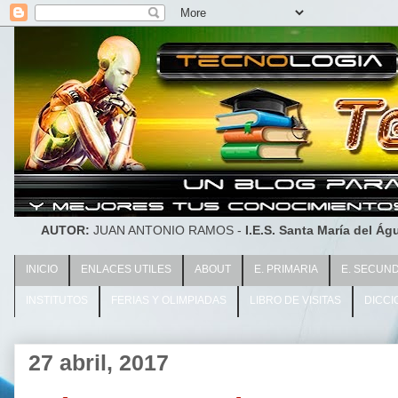
AUTOR:
JUAN ANTONIO RAMOS -
I.E.S. Santa María del Águ
INICIO
ENLACES UTILES
ABOUT
E. PRIMARIA
E. SECUN
INSTITUTOS
FERIAS Y OLIMPIADAS
LIBRO DE VISITAS
DICCI
27 abril, 2017