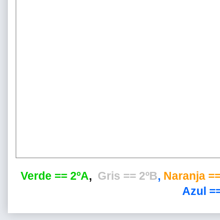
Verde == 2ºA
,
Gris == 2ºB
,
Naranja ==
Azul ==