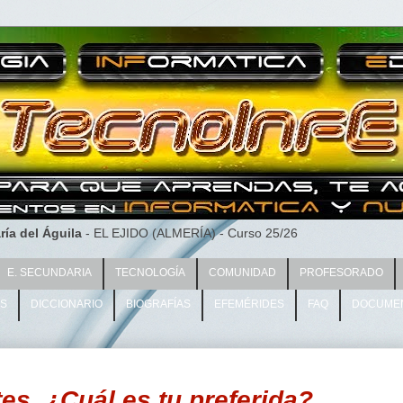
ría del Águila
- EL EJIDO (ALMERÍA) - Curso 25/26
E. SECUNDARIA
TECNOLOGÍA
COMUNIDAD
PROFESORADO
AS
DICCIONARIO
BIOGRAFÍAS
EFEMÉRIDES
FAQ
DOCUME
es. ¿Cuál es tu preferida?