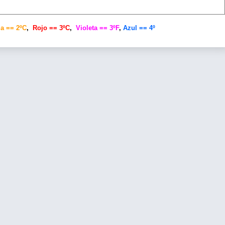
a == 2ºC
,
Rojo == 3ºC
,
Violeta == 3ºF
,
Azul == 4º