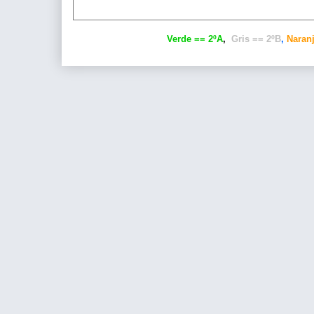
Verde == 2ºA
,
Gris == 2ºB
,
Naranj