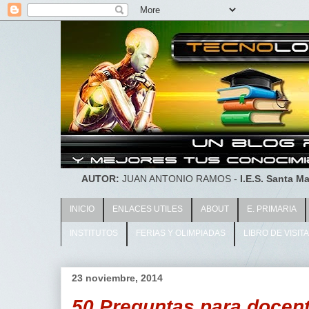
AUTOR:
JUAN ANTONIO RAMOS -
I.E.S. Santa Ma
INICIO
ENLACES UTILES
ABOUT
E. PRIMARIA
INSTITUTOS
FERIAS Y OLIMPIADAS
LIBRO DE VISIT
23 noviembre, 2014
50 Preguntas para docent