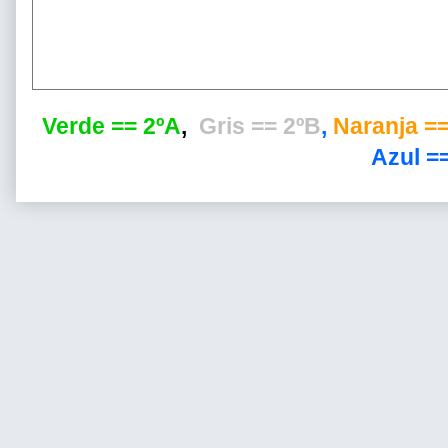
Verde == 2ºA
,
Gris == 2ºB
,
Naranja ==
Azul ==