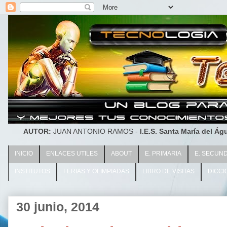
AUTOR:
JUAN ANTONIO RAMOS -
I.E.S. Santa María del Águ
INICIO
ENLACES UTILES
ABOUT
E. PRIMARIA
E. SECUN
INSTITUTOS
FERIAS Y OLIMPIADAS
LIBRO DE VISITAS
DICCI
30 junio, 2014