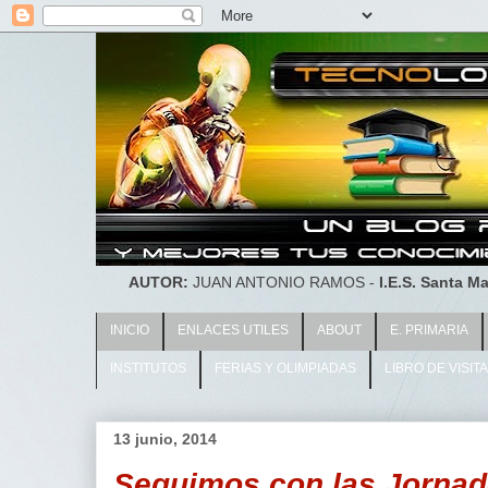
AUTOR:
JUAN ANTONIO RAMOS -
I.E.S. Santa Ma
INICIO
ENLACES UTILES
ABOUT
E. PRIMARIA
INSTITUTOS
FERIAS Y OLIMPIADAS
LIBRO DE VISIT
13 junio, 2014
Seguimos con las Jornad