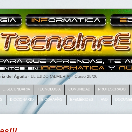
ría del Águila
- EL EJIDO (ALMERÍA) - Curso 25/26
E. SECUNDARIA
TECNOLOGÍA
COMUNIDAD
PROFESORADO
AS
DICCIONARIO
BIOGRAFÍAS
EFEMÉRIDES
FAQ
DOCUME
as!!!