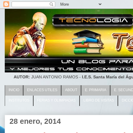
AUTOR:
JUAN ANTONIO RAMOS -
I.E.S. Santa María del Águ
INICIO
ENLACES UTILES
ABOUT
E. PRIMARIA
E. SECUN
INSTITUTOS
FERIAS Y OLIMPIADAS
LIBRO DE VISITAS
DICCI
28 enero, 2014