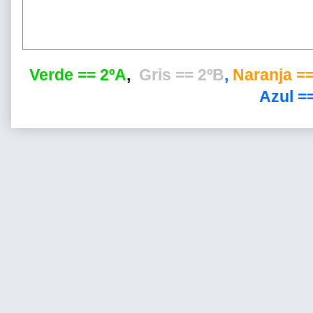
Verde == 2ºA
,
Gris == 2ºB
,
Naranja ==
Azul ==