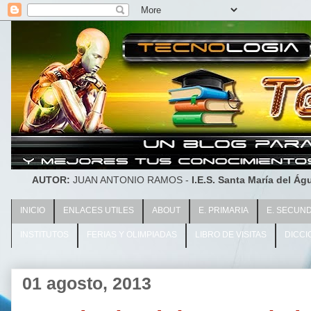
AUTOR:
JUAN ANTONIO RAMOS -
I.E.S. Santa María del Águ
INICIO
ENLACES UTILES
ABOUT
E. PRIMARIA
E. SECUN
INSTITUTOS
FERIAS Y OLIMPIADAS
LIBRO DE VISITAS
DICCI
01 agosto, 2013