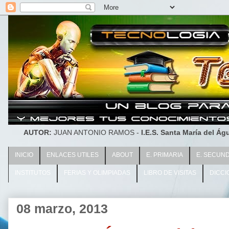
AUTOR:
JUAN ANTONIO RAMOS -
I.E.S. Santa María del Águ
INICIO
ENLACES UTILES
ABOUT
E. PRIMARIA
E. SECUN
INSTITUTOS
FERIAS Y OLIMPIADAS
LIBRO DE VISITAS
DICCI
08 marzo, 2013