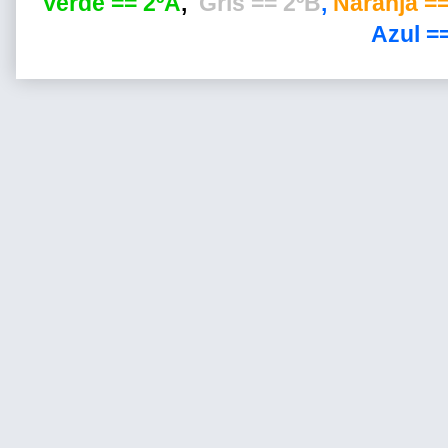
Verde == 2ºA
,
Gris == 2ºB
,
Naranja ==
Azul ==