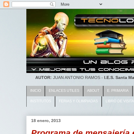
AUTOR:
JUAN ANTONIO RAMOS -
I.E.S. Santa Ma
INICIO
ENLACES UTILES
ABOUT
E. PRIMARIA
INSTITUTOS
FERIAS Y OLIMPIADAS
LIBRO DE VISIT
18 enero, 2013
Programa de mensajería e