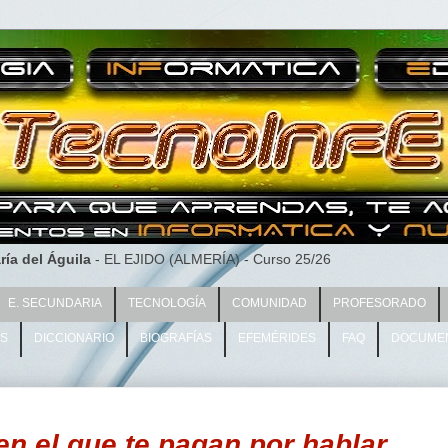
ría del Águila
- EL EJIDO (ALMERÍA) - Curso 25/26
E. SECUNDARIA
TECNOLOGÍA
COMUNIDAD
PROFESORADO
AS
DICCIONARIO
BIOGRAFÍAS
EFEMÉRIDES
FAQ
DOCUME
n el que te pagan por hablar