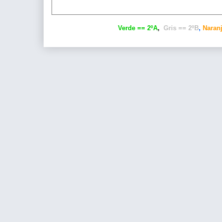
Verde == 2ºA
,
Gris == 2ºB
,
Naranj