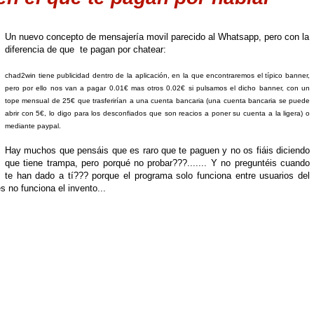
Un nuevo concepto de mensajería movil parecido al Whatsapp, pero con la
diferencia de que te pagan por chatear:
chad2win tiene publicidad dentro de la aplicación, en la que encontraremos el típico banner,
pero por ello nos van a pagar 0.01€ mas otros 0.02€ si pulsamos el dicho banner, con un
tope mensual de 25€ que trasferirían a una cuenta bancaria (una cuenta bancaria se puede
abrir con 5€, lo digo para los desconfiados que son reacios a poner su cuenta a la ligera) o
mediante paypal.
Hay muchos que pensáis que es raro que te paguen y no os fiáis diciendo
que tiene trampa, pero porqué no probar???....... Y no preguntéis cuando
te han dado a tí??? porque el programa solo funciona entre usuarios del
s no funciona el invento...