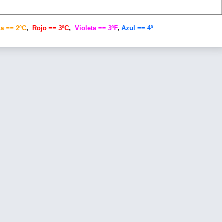
a == 2ºC
,
Rojo == 3ºC
,
Violeta == 3ºF
,
Azul == 4º