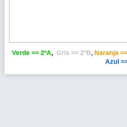
Verde == 2ºA
,
Gris == 2ºB
,
Naranja ==
Azul ==