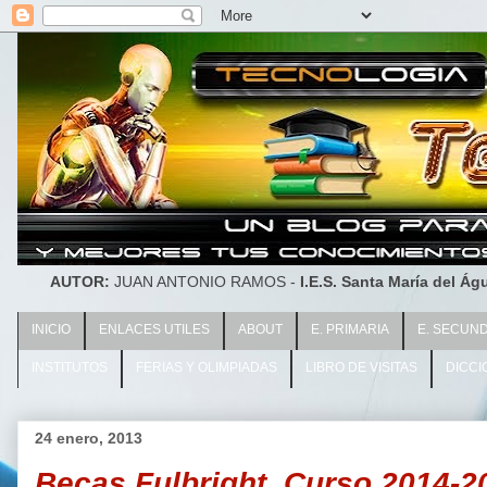
AUTOR:
JUAN ANTONIO RAMOS -
I.E.S. Santa María del Águ
INICIO
ENLACES UTILES
ABOUT
E. PRIMARIA
E. SECUN
INSTITUTOS
FERIAS Y OLIMPIADAS
LIBRO DE VISITAS
DICCI
24 enero, 2013
Becas Fulbright. Curso 2014-2