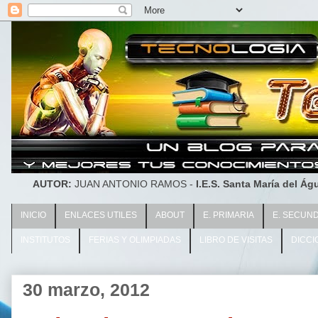
AUTOR:
JUAN ANTONIO RAMOS -
I.E.S. Santa María del Águ
INICIO
ENLACES UTILES
ABOUT
E. PRIMARIA
E. SECUN
INSTITUTOS
FERIAS Y OLIMPIADAS
LIBRO DE VISITAS
DICCI
30 marzo, 2012