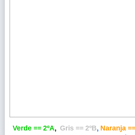
Verde == 2ºA
,
Gris == 2ºB
,
Naranja ==