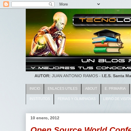
AUTOR:
JUAN ANTONIO RAMOS -
I.E.S. Santa Ma
INICIO
ENLACES UTILES
ABOUT
E. PRIMARIA
INSTITUTOS
FERIAS Y OLIMPIADAS
LIBRO DE VISIT
10 enero, 2012
Open Source World Conf