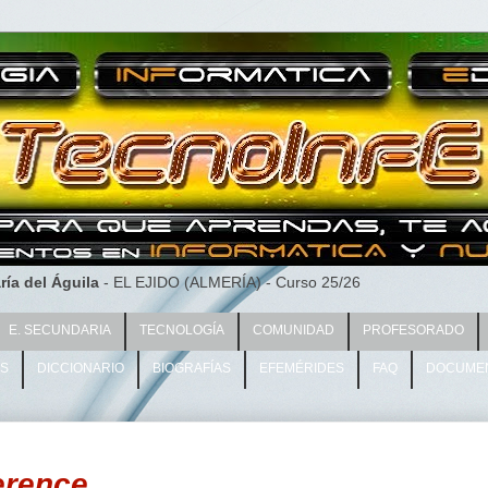
ría del Águila
- EL EJIDO (ALMERÍA) - Curso 25/26
E. SECUNDARIA
TECNOLOGÍA
COMUNIDAD
PROFESORADO
AS
DICCIONARIO
BIOGRAFÍAS
EFEMÉRIDES
FAQ
DOCUME
erence