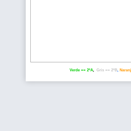
Verde == 2ºA
,
Gris == 2ºB
,
Naranj