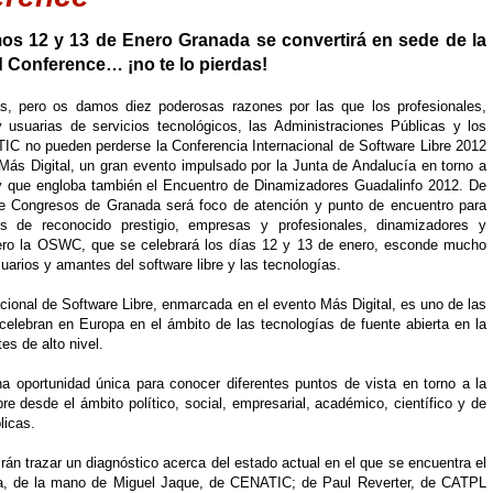
os 12 y 13 de Enero Granada se convertirá en sede de la
Conference… ¡no te lo pierdas!
, pero os damos diez poderosas razones por las que los profesionales,
usuarias de servicios tecnológicos, las Administraciones Públicas y los
 TIC no pueden perderse la Conferencia Internacional de Software Libre 2012
s Digital, un gran evento impulsado por la Junta de Andalucía en torno a
y que engloba también el Encuentro de Dinamizadores Guadalinfo 2012. De
de Congresos de Granada será foco de atención y punto de encuentro para
es de reconocido prestigio, empresas y profesionales, dinamizadores y
ero la OSWC, que se celebrará los días 12 y 13 de enero, esconde mucho
uarios y amantes del software libre y las tecnologías.
acional de Software Libre, enmarcada en el evento Más Digital, es uno de las
 celebran en Europa en el ámbito de las tecnologías de fuente abierta en la
es de alto nivel.
portunidad única para conocer diferentes puntos de vista en torno a la
bre desde el ámbito político, social, empresarial, académico, científico y de
licas.
rán trazar un diagnóstico acerca del estado actual en el que se encuentra el
ña, de la mano de Miguel Jaque, de CENATIC; de Paul Reverter, de CATPL