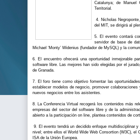
Catalunya; de Manuel Gu
Territorial.
4. Nicholas Negroponte, 
del MIT, se dirigirá al p
5. El evento contará co
servidor de base de da
Michael ‘Monty’ Widenius (fundador de MySQL) y la comunid
6. El encuentro ofrecerá una oportunidad inmejorable p
software libre. Las mejores han sido elegidas por el jura
de Granada.
7. El foro tiene como objetivo fomentar las oportunidade
establecer modelos de negocio, promover colaboraciones y
nuevos negocios entre los asistentes.
8. La Conferencia Virtual recogerá los contenidos más rel
empresas del sector del software libre y de la administra
abierto a la participación on line, plantea contenidos de cor
9. El evento tendrá un decidido enfoque multidisciplinar y
nivel; entre ellos el World Wide Web Consortion (W3C), el C
ISA de la Unión Europea.