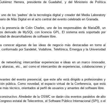
tiérrez Herrera, presidente de Guadaltel, y del Ministerio de Política
uno de los ‘padres’ de la tecnología digital y creador del Media Laboratory
lenario de Más Digital en el acto central del evento celebrado en Granada.
n la presencia de Colin Charles, uno de los responsables de MariaDB, un
tos derivado de MySQL con licencia GPL. El sistema está soportado por
ad de desarrolladores de software libre.
ara conocer algunas de las ideas de negocio más destacadas en torno al
do, conformado por Sandetel, Vodafone, Telefónica, Emergya y la Universidad
s de networking; intercambiar experiencias e ideas en un marco innovador,
 alianzas, etc., así como el intercambio de experiencias, colaboraciones y
evantes del evento presencial, que este año está dirigido a profesionales y
ción pública. Como novedad, el espacio virtual de la Conferencia, que está
te más técnico, orientados al perfil de usuarios y amantes del software libre.
 constructivo. Alrededor de la OSWC se darán cita eventos paralelos de alto
ongreso estatal de Telecentros, el Software Público Internacional (SPI), o el