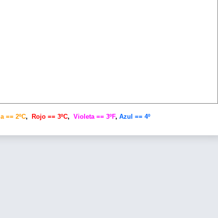
a == 2ºC
,
Rojo == 3ºC
,
Violeta == 3ºF
,
Azul == 4º