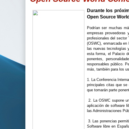
Durante los próxim
Open Source World 
Podrían ser muchas más
empresas proveedoras y 
profesionales del sector
(OSWC), enmarcada en Má
las nuevas tecnologías 
esta forma, el Palacio 
ponentes, personalidad
responsables público. P
más, también para los us
1. La Conferencia Intern
principales citas que se
que tomarán parte ponent
2. La OSWC supone una o
aplicación de software li
las Administraciones Púb
3. Las ponencias permiti
Software libre en Espa