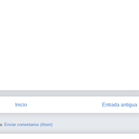
Inicio
Entrada antigua
 a:
Enviar comentarios (Atom)