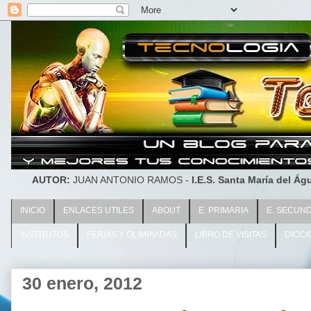
AUTOR:
JUAN ANTONIO RAMOS -
I.E.S. Santa María del Águ
INICIO
ENLACES UTILES
ABOUT
E. PRIMARIA
E. SECUN
INSTITUTOS
FERIAS Y OLIMPIADAS
LIBRO DE VISITAS
DICCI
30 enero, 2012