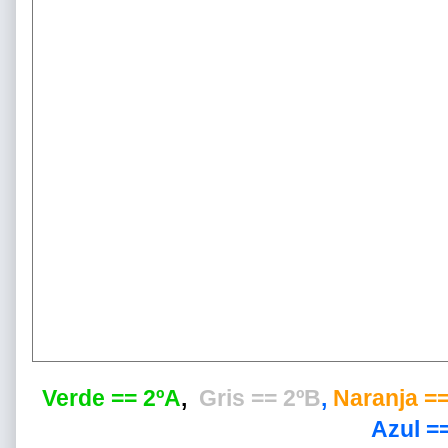
Verde == 2ºA
,
Gris == 2ºB
,
Naranja ==
Azul ==