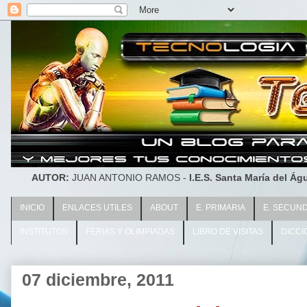
AUTOR:
JUAN ANTONIO RAMOS -
I.E.S. Santa María del Águ
INICIO
ENLACES UTILES
ABOUT
E. PRIMARIA
E. SECUN
INSTITUTOS
FERIAS Y OLIMPIADAS
LIBRO DE VISITAS
DICCI
07 diciembre, 2011