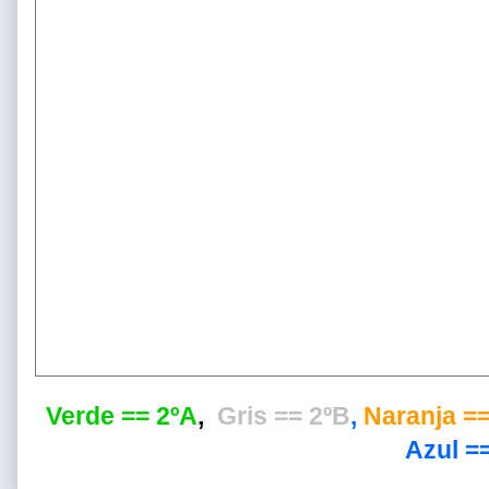
Verde == 2ºA
,
Gris == 2ºB
,
Naranja ==
Azul ==